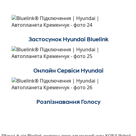
Застосунок Hyundai Bluelink
Онлайн Сервіси Hyundai
Розпізнавання Голосу
*Наразі ф-ція Bluelink доступна лише для моделей нова KONA Hybrid,