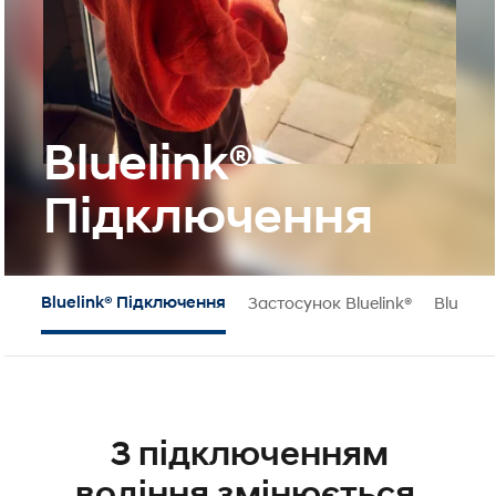
Bluelink®
Підключення
Bluelink® Підключення
Застосунок Bluelink®
Bluelin
З підключенням
водіння змінюється.