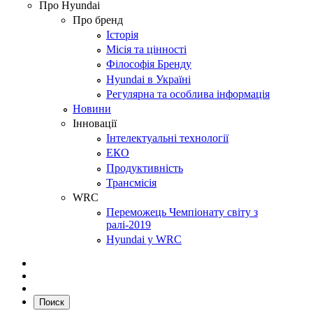
Про Hyundai
Про бренд
Історія
Місія та цінності
Філософія Бренду
Hyundai в Україні
Регулярна та особлива інформація
Новини
Інновації
Інтелектуальні технології
ЕКО
Продуктивність
Трансмісія
WRC
Переможець Чемпіонату світу з
ралі-2019
Hyundai у WRC
Поиск