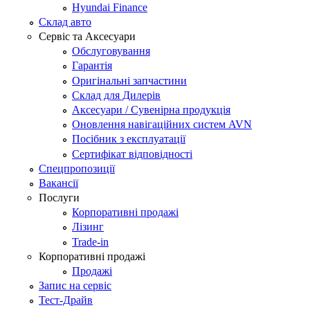
Hyundai Finance
Склад авто
Сервіс та Аксесуари
Обслуговування
Гарантія
Оригінальні запчастини
Склад для Дилерів
Аксесуари / Сувенірна продукція
Оновлення навігаційних систем AVN
Посібник з експлуатації
Сертифікат відповідності
Спецпропозиції
Вакансії
Послуги
Корпоративні продажі
Лізинг
Trade-in
Корпоративні продажі
Продажі
Запис на сервіс
Тест-Драйв