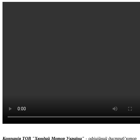
Компанія ТOВ "Хюндай Мотор Україна"
- офіційний дистриб’ютор