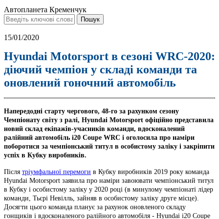
Автопланета Кременчук
15/01/2020
Hyundai Motorsport в сезоні WRC-2020:
діючий чемпіон у складі команди та
оновлений гоночний автомобіль
Напередодні старту чергового, 48-го за рахунком сезону
Чемпіонату світу з ралі, Hyundai Motorsport офіційно представила
новий склад екіпажів-учасників команди, вдосконалений
ралійний автомобіль i20 Coupe WRC і оголосила про наміри
поборотися за чемпіонський титул в особистому заліку і закріпити
успіх в Кубку виробників.
Після
тріумфальної перемоги
в Кубку виробників 2019 року команда
Hyundai Motorsport заявила про наміри завоювати чемпіонський титул
в Кубку і особистому заліку у 2020 році (в минулому чемпіонаті лідер
команди, Тьєрі Невілль, зайняв в особистому заліку друге місце).
Досягти цього команда планує за рахунок оновленого складу
гонщиків і вдосконаленого ралійного автомобіля - Hyundai i20 Coupe