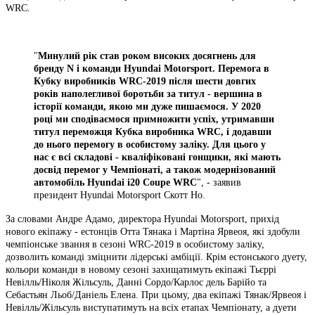
WRC.
"
Минулий рік став роком високих досягнень для
бренду N і команди Hyundai Motorsport. Перемога в
Кубку виробників WRC-2019 після шести довгих
років наполегливої ​​боротьби за титул - вершина в
історії команди, якою ми дуже пишаємося. У 2020
році ми сподіваємося примножити успіх, утримавши
титул переможця Кубка виробника WRC, і додавши
до нього перемогу в особистому заліку. Для цього у
нас є всі складові - кваліфіковані гонщики, які мають
досвід перемог у Чемпіонаті, а також модернізований
автомобіль Hyundai i20 Coupe WRC
", - заявив
президент Hyundai Motorsport Скотт Но.
За словами Андре Адамо, директора Hyundai Motorsport, прихід
нового екіпажу - естонців Отта Тянака і Мартіна Ярвеоя, які здобули
чемпіонське звання в сезоні WRC-2019 в особистому заліку,
дозволить команді зміцнити лідерські амбіції. Крім естонського дуету,
кольори команди в новому сезоні захищатимуть екіпажі Тьєррі
Невілль/Ніколя Жільсуль, Данні Сордо/Карлос дель Барійо та
Себастьян Льоб/Даніель Елена. При цьому, два екіпажі Тянак/Ярвеоя і
Невілль/Жільсуль виступатимуть на всіх етапах Чемпіонату, а дуети