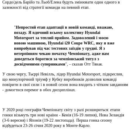
Сордо/дель Барійо та Льоб/Елена будуть змінювати один одного в
залежності від стратегії команди на певний етап.
"
Непростий етап адаптації в новій команді, вважаю,
позаду. Я вдячний всьому колективу Hyundai
Motorsport за теплий прийом. Задоволений і моєю
новою машиною, Hyundai i20 Coupe WRC, яку я вже
випробував під час тестових заїздів у грудні. Я з
нетерпінням чекаю початку Чемпіонату, адже нам
доведеться боротися за чемпіонський титул з
досвідченими суперниками
", - сказав Отт Тянак.
У свою чергу, Тьєррі Невілль, лідер Hyundai Motorsport, підкреслив,
що минулорічний тріумф у Кубку виробників дозволив команді
повірити в свої сили і в новий сезон вона входить з чітким завданням
- домогтися перемог в обох дисциплінах.
У 2020 році географія Чемпіонату світу з ралі розшириться: етапи
гонки візьмуть три нові країни - Кенія (16-19 липня), Нова Зеландія
(3-6 вересня) і Японія (19-22 листопада). Перша гонка сезону
відбудеться 23-26 січня 2020 року в Монте-Карло.