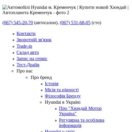
(067) 545-20-70
(автосалон),
(067) 531-68-05
(сто)
Контакти
Зворотній зв'язок
Trade-in
Склад авто
Запис на сервіс
Тест-Драйв
Про нас
Про бренд
Історія
Місія та цінності
Філософія Бренду
Hyundai в Україні
Про "Хюндай Мотор
Україна"
Регулярна та особлива
інформація
Hyundai у світі