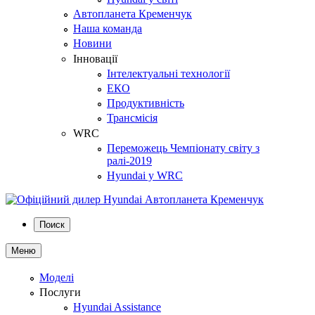
Автопланета Кременчук
Наша команда
Новини
Інновації
Інтелектуальні технології
ЕКО
Продуктивність
Трансмісія
WRC
Переможець Чемпіонату світу з
ралі-2019
Hyundai у WRC
Поиск
Меню
Моделі
Послуги
Hyundai Assistance