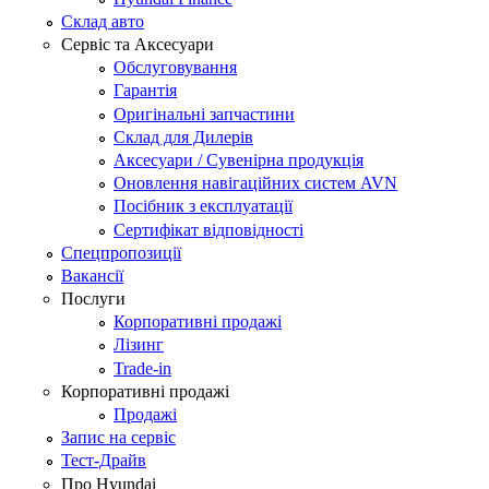
Склад авто
Сервіс та Аксесуари
Обслуговування
Гарантія
Оригінальні запчастини
Склад для Дилерів
Аксесуари / Сувенірна продукція
Оновлення навігаційних систем AVN
Посібник з експлуатації
Сертифікат відповідності
Спецпропозиції
Вакансії
Послуги
Корпоративні продажі
Лізинг
Trade-in
Корпоративні продажі
Продажі
Запис на сервіс
Тест-Драйв
Про Hyundai