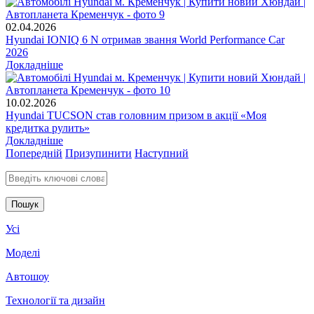
02.04.2026
Hyundai IONIQ 6 N отримав звання World Performance Car
2026
Докладніше
10.02.2026
Hyundai TUCSON став головним призом в акції «Моя
кредитка рулить»
Докладніше
Попередній
Призупинити
Наступний
Введіть ключові слова для пошуку
Усі
Моделі
Автошоу
Технології та дизайн