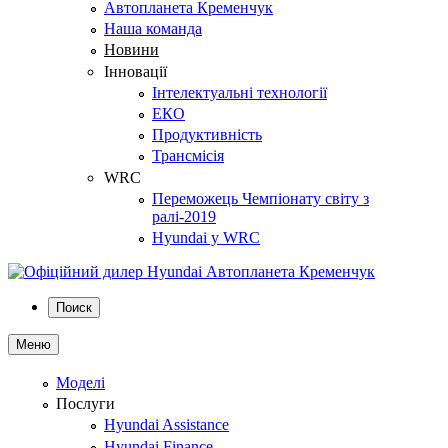
Автопланета Кременчук
Наша команда
Новини
Інновації
Інтелектуальні технології
ЕКО
Продуктивність
Трансмісія
WRC
Переможець Чемпіонату світу з
ралі-2019
Hyundai у WRC
Поиск
Меню
Моделі
Послуги
Hyundai Assistance
Hyundai Finance