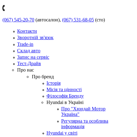
(067) 545-20-70
(автосалон),
(067) 531-68-05
(сто)
Контакти
Зворотній зв'язок
Trade-in
Склад авто
Запис на сервіс
Тест-Драйв
Про нас
Про бренд
Історія
Місія та цінності
Філософія Бренду
Hyundai в Україні
Про "Хюндай Мотор
Україна"
Регулярна та особлива
інформація
Hyundai у світі