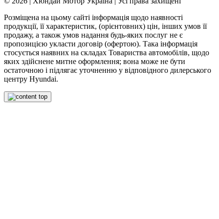
© 2026 | Хюндай Мотор Україна | Усі права захищені
Розміщена на цьому сайті інформація щодо наявності
продукції, її характеристик, (орієнтовних) цін, інших умов її
продажу, а також умов надання будь-яких послуг не є
пропозицією укласти договір (офертою). Така інформація
стосується наявних на складах Товариства автомобілів, щодо
яких здійснене митне оформлення; вона може не бути
остаточною і підлягає уточненню у відповідного дилерського
центру Hyundai.