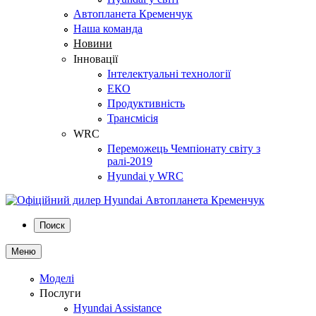
Автопланета Кременчук
Наша команда
Новини
Інновації
Інтелектуальні технології
ЕКО
Продуктивність
Трансмісія
WRC
Переможець Чемпіонату світу з
ралі-2019
Hyundai у WRC
Поиск
Меню
Моделі
Послуги
Hyundai Assistance