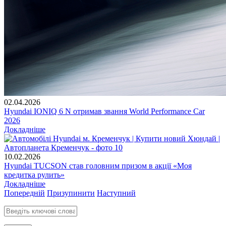
02.04.2026
Hyundai IONIQ 6 N отримав звання World Performance Car
2026
Докладніше
10.02.2026
Hyundai TUCSON став головним призом в акції «Моя
кредитка рулить»
Докладніше
Попередній
Призупинити
Наступний
Введіть ключові слова для пошуку