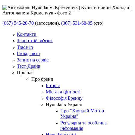
(067) 545-20-70
(автосалон),
(067) 531-68-05
(сто)
Контакти
Зворотній зв'язок
Trade-in
Склад авто
Запис на сервіс
Тест-Драйв
Про нас
Про бренд
Історія
Місія та цінності
Філософія Бренду
Hyundai в Україні
Про "Хюндай Мотор
Україна"
Регулярна та особлива
інформація
Hyundai у світі