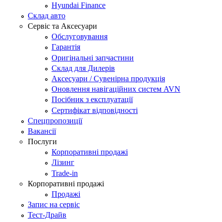
Hyundai Finance
Склад авто
Сервіс та Аксесуари
Обслуговування
Гарантія
Оригінальні запчастини
Склад для Дилерів
Аксесуари / Сувенірна продукція
Оновлення навігаційних систем AVN
Посібник з експлуатації
Сертифікат відповідності
Спецпропозиції
Вакансії
Послуги
Корпоративні продажі
Лізинг
Trade-in
Корпоративні продажі
Продажі
Запис на сервіс
Тест-Драйв