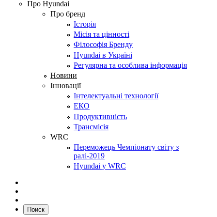
Про Hyundai
Про бренд
Історія
Місія та цінності
Філософія Бренду
Hyundai в Україні
Регулярна та особлива інформація
Новини
Інновації
Інтелектуальні технології
ЕКО
Продуктивність
Трансмісія
WRC
Переможець Чемпіонату світу з
ралі-2019
Hyundai у WRC
Поиск