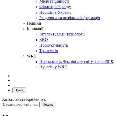
Місія та цінності
Філософія Бренду
Hyundai в Україні
Регулярна та особлива інформація
Новини
Інновації
Інтелектуальні технології
ЕКО
Продуктивність
Трансмісія
WRC
Переможець Чемпіонату світу з ралі-2019
Hyundai у WRC
Поиск
Автопланета Кременчук