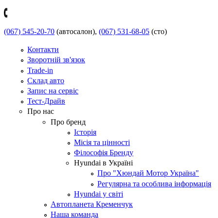
(067) 545-20-70
(автосалон),
(067) 531-68-05
(сто)
Контакти
Зворотній зв'язок
Trade-in
Склад авто
Запис на сервіс
Тест-Драйв
Про нас
Про бренд
Історія
Місія та цінності
Філософія Бренду
Hyundai в Україні
Про "Хюндай Мотор Україна"
Регулярна та особлива інформація
Hyundai у світі
Автопланета Кременчук
Наша команда