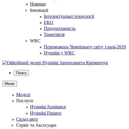
Новини
Інновації
Інтелектуальні технології
ЕКО
Продуктивність
Трансмісія
WRC
Переможець Чемпіонату світу з ралі-2019
Hyundai у WRC
Поиск
Меню
Моделі
Послуги
Hyundai Assistance
Hyundai Finance
Склад авто
Сервіс та Аксесуари