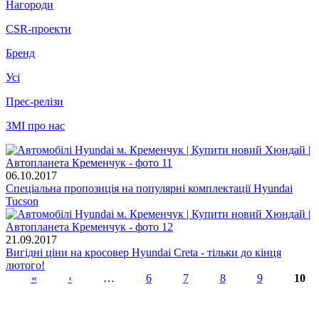
Нагороди
CSR-проекти
Бренд
Усі
Прес-релізи
ЗМІ про нас
06.10.2017
Спеціальна пропозиція на популярні комплектації Hyundai
Tucson
21.09.2017
Вигідні ціни на кросовер Hyundai Creta - тільки до кінця
лютого!
«
‹
…
6
7
8
9
10
Сторінки