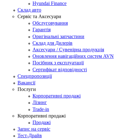
Hyundai Finance
Склад авто
Сервіс та Аксесуари
Обслуговування
Гарантія
Оригінальні запчастини
Склад для Дилерів
Аксесуари / Сувенірна продукція
Оновлення навігаційних систем AVN
Посібник з експлуатації
Сертифікат відповідності
Спецпропозиції
Вакансії
Послуги
Корпоративні продажі
Лізинг
Trade-in
Корпоративні продажі
Продажі
Запис на сервіс
Тест-Драйв