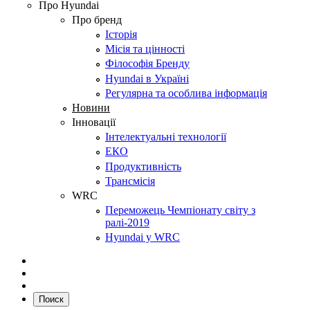
Про Hyundai
Про бренд
Історія
Місія та цінності
Філософія Бренду
Hyundai в Україні
Регулярна та особлива інформація
Новини
Інновації
Інтелектуальні технології
ЕКО
Продуктивність
Трансмісія
WRC
Переможець Чемпіонату світу з
ралі-2019
Hyundai у WRC
Поиск