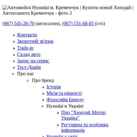
(067) 545-20-70
(автосалон),
(067) 531-68-05
(сто)
Контакти
Зворотній зв'язок
Trade-in
Склад авто
Запис на сервіс
Тест-Драйв
Про нас
Про бренд
Історія
Місія та цінності
Філософія Бренду
Hyundai в Україні
Про "Хюндай Мотор
Україна"
Регулярна та особлива
інформація
Hyundai у світі