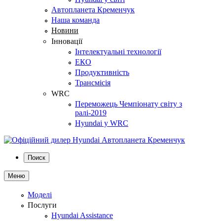
Автопланета Кременчук
Наша команда
Новини
Інновації
Інтелектуальні технології
ЕКО
Продуктивність
Трансмісія
WRC
Переможець Чемпіонату світу з
ралі-2019
Hyundai у WRC
Поиск
Меню
Моделі
Послуги
Hyundai Assistance