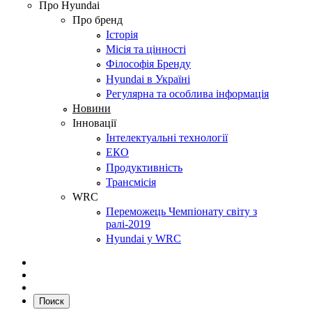
Про Hyundai
Про бренд
Історія
Місія та цінності
Філософія Бренду
Hyundai в Україні
Регулярна та особлива інформація
Новини
Інновації
Інтелектуальні технології
ЕКО
Продуктивність
Трансмісія
WRC
Переможець Чемпіонату світу з
ралі-2019
Hyundai у WRC
Поиск