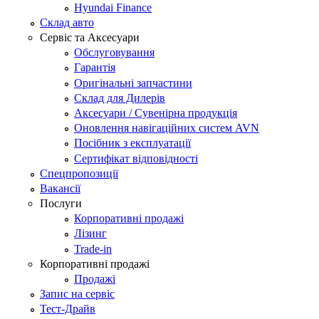
Hyundai Finance
Склад авто
Сервіс та Аксесуари
Обслуговування
Гарантія
Оригінальні запчастини
Склад для Дилерів
Аксесуари / Сувенірна продукція
Оновлення навігаційних систем AVN
Посібник з експлуатації
Сертифікат відповідності
Спецпропозиції
Вакансії
Послуги
Корпоративні продажі
Лізинг
Trade-in
Корпоративні продажі
Продажі
Запис на сервіс
Тест-Драйв