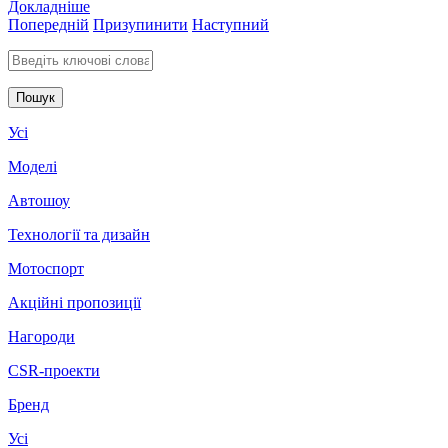
Докладніше
Попередній
Призупинити
Наступний
Введіть ключові слова для пошуку
Усі
Моделі
Автошоу
Технології та дизайн
Мотоспорт
Акційні пропозиції
Нагороди
CSR-проекти
Бренд
Усі