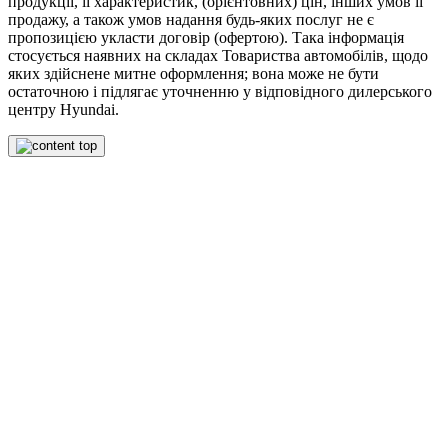
продукції, її характеристик, (орієнтовних) цін, інших умов її
продажу, а також умов надання будь-яких послуг не є
пропозицією укласти договір (офертою). Така інформація
стосується наявних на складах Товариства автомобілів, щодо
яких здійснене митне оформлення; вона може не бути
остаточною і підлягає уточненню у відповідного дилерського
центру Hyundai.