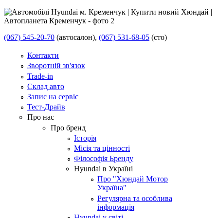
(067) 545-20-70
(автосалон),
(067) 531-68-05
(сто)
Контакти
Зворотній зв'язок
Trade-in
Склад авто
Запис на сервіс
Тест-Драйв
Про нас
Про бренд
Історія
Місія та цінності
Філософія Бренду
Hyundai в Україні
Про "Хюндай Мотор
Україна"
Регулярна та особлива
інформація
Hyundai у світі