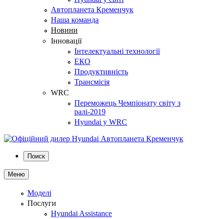
Автопланета Кременчук
Наша команда
Новини
Інновації
Інтелектуальні технології
ЕКО
Продуктивність
Трансмісія
WRC
Переможець Чемпіонату світу з
ралі-2019
Hyundai у WRC
Поиск
Меню
Моделі
Послуги
Hyundai Assistance