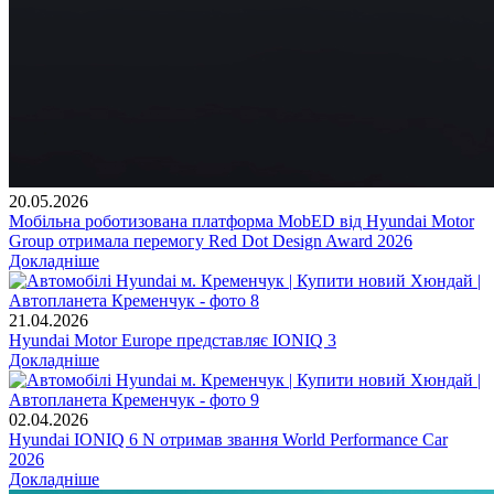
20.05.2026
Мобільна роботизована платформа MobED від Hyundai Motor
Group отримала перемогу Red Dot Design Award 2026
Докладніше
21.04.2026
Hyundai Motor Europe представляє IONIQ 3
Докладніше
02.04.2026
Hyundai IONIQ 6 N отримав звання World Performance Car
2026
Докладніше