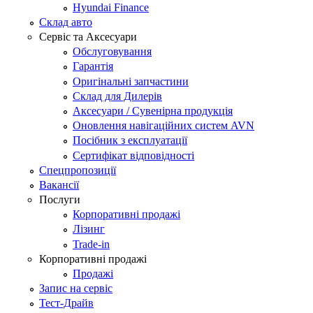
Hyundai Finance
Склад авто
Сервіс та Аксесуари
Обслуговування
Гарантія
Оригінальні запчастини
Склад для Дилерів
Аксесуари / Сувенірна продукція
Оновлення навігаційних систем AVN
Посібник з експлуатації
Сертифікат відповідності
Спецпропозиції
Вакансії
Послуги
Корпоративні продажі
Лізинг
Trade-in
Корпоративні продажі
Продажі
Запис на сервіс
Тест-Драйв