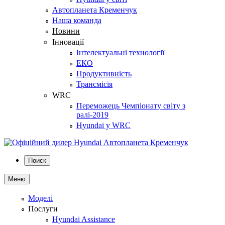
Автопланета Кременчук
Наша команда
Новини
Інновації
Інтелектуальні технології
ЕКО
Продуктивність
Трансмісія
WRC
Переможець Чемпіонату світу з
ралі-2019
Hyundai у WRC
Поиск
Меню
Моделі
Послуги
Hyundai Assistance