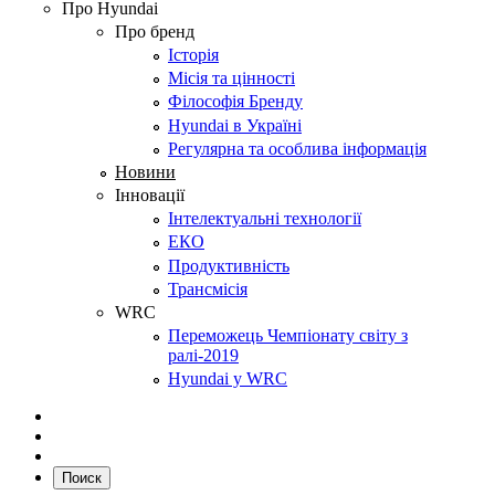
Про Hyundai
Про бренд
Історія
Місія та цінності
Філософія Бренду
Hyundai в Україні
Регулярна та особлива інформація
Новини
Інновації
Інтелектуальні технології
ЕКО
Продуктивність
Трансмісія
WRC
Переможець Чемпіонату світу з
ралі-2019
Hyundai у WRC
Поиск