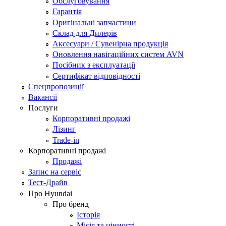
Обслуговування
Гарантія
Оригінальні запчастини
Склад для Дилерів
Аксесуари / Сувенірна продукція
Оновлення навігаційних систем AVN
Посібник з експлуатації
Сертифікат відповідності
Спецпропозиції
Вакансії
Послуги
Корпоративні продажі
Лізинг
Trade-in
Корпоративні продажі
Продажі
Запис на сервіс
Тест-Драйв
Про Hyundai
Про бренд
Історія
Місія та цінності