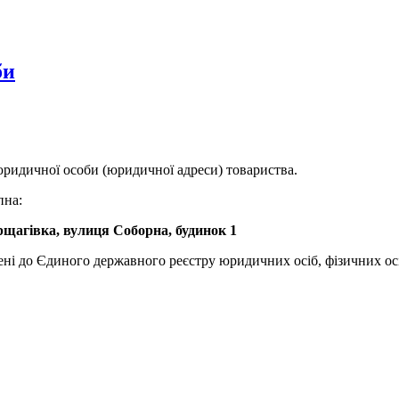
би
идичної особи (юридичної адреси) товариства.
пна:
орщагівка, вулиця Соборна, будинок 1
сені до Єдиного державного реєстру юридичних осіб, фізичних о