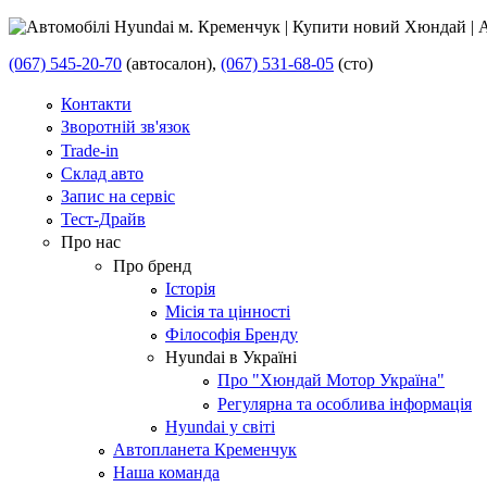
(067) 545-20-70
(автосалон),
(067) 531-68-05
(сто)
Контакти
Зворотній зв'язок
Trade-in
Склад авто
Запис на сервіс
Тест-Драйв
Про нас
Про бренд
Історія
Місія та цінності
Філософія Бренду
Hyundai в Україні
Про "Хюндай Мотор Україна"
Регулярна та особлива інформація
Hyundai у світі
Автопланета Кременчук
Наша команда