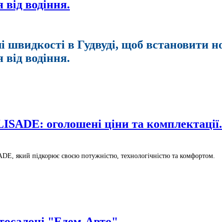
 від водіння.
і швидкості в Гудвуді, щоб встановити 
 від водіння.
ості в Гудвуді, щоб встановити нові стандарти для високопроду
ISADE: оголошені ціни та комплектації.
DE, який підкорює своєю потужністю, технологічністю та комфортом.
: оголошені ціни та комплектації.
тосалоні "Едем-Авто"