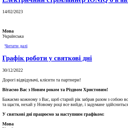
14/02/2023
Мова
Українська
Читати далі
про Електричний стрімлайнер IONIQ 6 в автосало
Графік роботи у святкові дні
30/12/2022
Дорогі відвідувачі, клієнти та партнери!
Вітаємо Вас з Новим роком та Різдвом Христовим!
Бажаємо кожному з Вас, щоб старий рік забрав разом з собою в
та щастя, нехай у Новому році все вийде, і задумане здійснить
У святкові дні працюємо за наступним графіком:
Мова