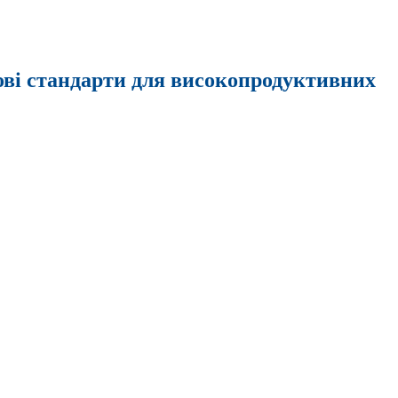
нові стандарти для високопродуктивних
ктивних електричних автомобілів та задоволення від водіння.