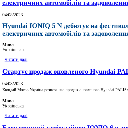
електричних автомобілів та задоволення
04/08/2023
Hyundai IONIQ 5 N дебютує на фестивал
електричних автомобілів та задоволення
Мова
Українська
Читати далі
про Hyundai IONIQ 5 N дебютує на фестивалі швидк
Стартує продаж оновленого Hyundai PAL
04/08/2023
Хюндай Мотор Україна розпочинає продаж оновленого Hyundai PALISA
Мова
Українська
Читати далі
про Стартує продаж оновленого Hyundai PALISADE
Електричний стрімлайнер IONIQ 6 в ав