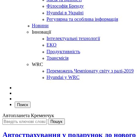
Філософія Бренду
Hyundai в Україні
Регулярна та особлива інформація
Новини
Інновації
Інтелектуальні технології
ЕКО
Продуктивність
Трансмісія
WRC
Переможець Чемпіонату світу з ралі-2019
Hyundai у WRC
Поиск
Автопланета Кременчук
Автострахування у подарунок до нового