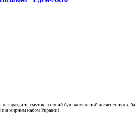
ні "Едем-Авто"
сі негаразди та смуток, а новий був наповнений досягненнями, б
ся під мирним набом України!