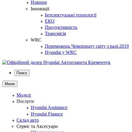
Новини
Інновації
Інтелектуальні технології
ЕКО
Продуктивність
Трансмісія
WRC
Переможець Чемпіонату світу з ралі-2019
Hyundai у WRC
Поиск
Меню
Моделі
Послуги
Hyundai Assistance
Hyundai Finance
Склад авто
Сервіс та Аксесуари