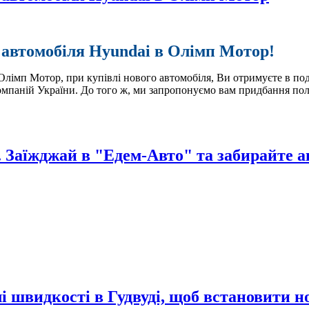
 автомобіля Hyundai в Олімп Мотор!
імп Мотор, при купівлі нового автомобіля, Ви отримуєте в под
омпаній України. До того ж, ми запропонуємо вам придбання по
мобіля Hyundai в Олімп Мотор
 Заїжджай в "Едем-Авто" та забирайте ав
жай в "Едем-Авто" та забирайте авто в той же день!
і швидкості в Гудвуді, щоб встановити 