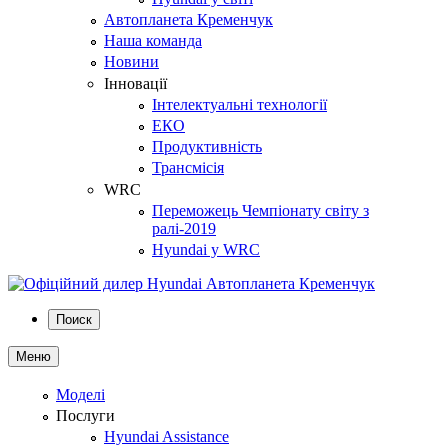
Автопланета Кременчук
Наша команда
Новини
Інновації
Інтелектуальні технології
ЕКО
Продуктивність
Трансмісія
WRC
Переможець Чемпіонату світу з
ралі-2019
Hyundai у WRC
Поиск
Меню
Моделі
Послуги
Hyundai Assistance