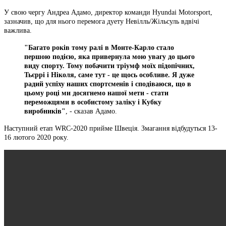
У свою чергу Андреа Адамо, директор команди Hyundai Motorsport,
зазначив, що для нього перемога дуету Невілль/Жільсуль вдвічі
важлива.
"Багато років тому ралі в Монте-Карло стало
першою подією, яка привернула мою увагу до цього
виду спорту. Тому побачити тріумф моїх підопічних,
Тьєррі і Ніколя, саме тут - це щось особливе. Я дуже
радий успіху наших спортсменів і сподіваюся, що в
цьому році ми досягнемо нашої мети - стати
переможцями в особистому заліку і Кубку
виробників"
, - сказав Адамо.
Наступний етап WRC-2020 прийме Швеція. Змагання відбудуться 13-
16 лютого 2020 року.