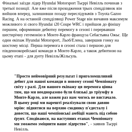
Фінальні заїзди лідер Hyundai Motorsport Тьєррі Невілль починав з
третьої позиції. Але вже після проходження трьох спецділянок він
вийшов вперед, залишивши позаду переслідувачів з Toyota Gazoo
Racing. А на останній спецділянці Power Stage він вичавив максимум
можливого зі свого Hyundai i20 Coupe WRC і прийшов до фінішу
першим, оформивши дебютну перемогу в сезоні і перервавши
шестирічну гегемонію в Монте-Карло француза Себастьяна Ожьє. Ще
один екіпаж Hyundai Motorsport, Льоб/Елена, завершив гонку на
шостому місці. Перша перемога в сезоні стала і першою для
південнокорейської команди в Монте-Карло, а також дебютною на
цьому етапі - для дуету Невілль/Жільсуль.
"Просто неймовірний результат і приголомшливий
дебют для нашої команди в новому сезоні Чемпіонату
світу з ралі. Для нашого екіпажу ця перемога цінна
тим, що ми неодноразово були близькі до тріумфу в
Монте-Карло, але кожен раз нам чогось не вистачало.
В цьому році ми нарешті реалізували свою давню
мрію: піднятися на верхню сходинку п'єдесталу і
довести, що наші чемпіонські амбіції мають під собою
ґрунт. Сподіваюся, на наступних етапах Чемпіонату
ми зможемо зміцнити наше лідерство"
, - заявив Тьєррі
Невілль.