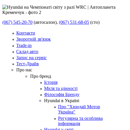
(067) 545-20-70
(автосалон),
(067) 531-68-05
(сто)
Контакти
Зворотній зв'язок
Trade-in
Склад авто
Запис на сервіс
Тест-Драйв
Про нас
Про бренд
Історія
Місія та цінності
Філософія Бренду
Hyundai в Україні
Про "Хюндай Мотор
Україна"
Регулярна та особлива
інформація
Hyundai у світі