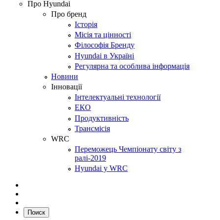
Про Hyundai
Про бренд
Історія
Місія та цінності
Філософія Бренду
Hyundai в Україні
Регулярна та особлива інформація
Новини
Інновації
Інтелектуальні технології
ЕКО
Продуктивність
Трансмісія
WRC
Переможець Чемпіонату світу з
ралі-2019
Hyundai у WRC
Поиск