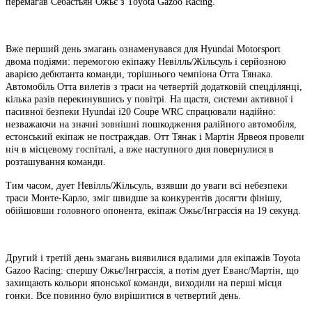
перемагав Себастьян Ожьє з Toyota Gazoo Racing.
Вже перший день змагань ознаменувався для Hyundai Motorsport
двома подіями: перемогою екіпажу Невілль/Жільсуль і серйозною
аварією дебютанта команди, торішнього чемпіона Отта Тянака.
Автомобіль Отта вилетів з траси на четвертій додатковій спецділянці,
кілька разів перекинувшись у повітрі. На щастя, системи активної і
пасивної безпеки Hyundai i20 Coupe WRC спрацювали надійно:
незважаючи на значні зовнішні пошкодження ралійного автомобіля,
естонський екіпаж не постраждав. Отт Тянак і Мартін Ярвеоя провели
ніч в місцевому госпіталі, а вже наступного дня повернулися в
розташування команди.
Тим часом, дует Невілль/Жільсуль, взявши до уваги всі небезпеки
траси Монте-Карло, зміг швидше за конкурентів досягти фінішу,
обійшовши головного опонента, екіпаж Ожьє/Інграссія на 19 секунд.
Другий і третій день змагань виявилися вдалими для екіпажів Toyota
Gazoo Racing: спершу Ожьє/Інграссія, а потім дует Еванс/Мартін, що
захищають кольори японської команди, виходили на перші місця
гонки. Все повинно було вирішитися в четвертий день.