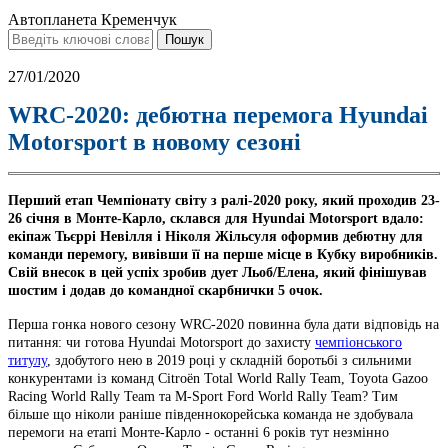
Автопланета Кременчук
27/01/2020
WRC-2020: дебютна перемога Hyundai
Motorsport в новому сезоні
Перший етап Чемпіонату світу з ралі-2020 року, який проходив 23-
26 січня в Монте-Карло, склався для Hyundai Motorsport вдало:
екіпаж Тьєррі Невілля і Ніколя Жільсуля оформив дебютну для
команди перемогу, вивівши її на перше місце в Кубку виробників.
Свій внесок в цей успіх зробив дует Льоб/Елена, який фінішував
шостим і додав до командної скарбнички 5 очок.
Перша гонка нового сезону WRC-2020 повинна була дати відповідь на
питання: чи готова Hyundai Motorsport до захисту
чемпіонського
титулу
, здобутого нею в 2019 році у складній боротьбі з сильними
конкурентами із команд Citroën Total World Rally Team, Toyota Gazoo
Racing World Rally Team та M-Sport Ford World Rally Team? Тим
більше що ніколи раніше південнокорейська команда не здобувала
перемоги на етапі Монте-Карло - останні 6 років тут незмінно