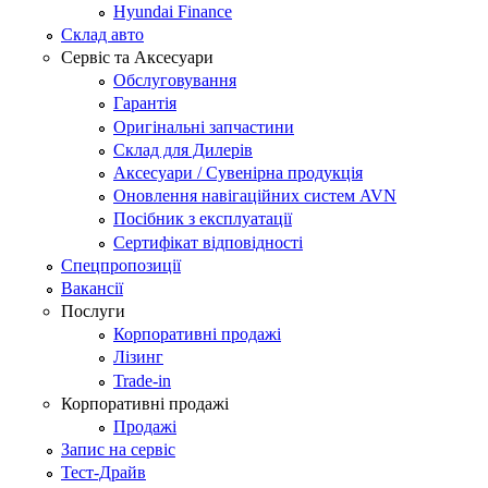
Hyundai Finance
Склад авто
Сервіс та Аксесуари
Обслуговування
Гарантія
Оригінальні запчастини
Склад для Дилерів
Аксесуари / Сувенірна продукція
Оновлення навігаційних систем AVN
Посібник з експлуатації
Сертифікат відповідності
Спецпропозиції
Вакансії
Послуги
Корпоративні продажі
Лізинг
Trade-in
Корпоративні продажі
Продажі
Запис на сервіс
Тест-Драйв