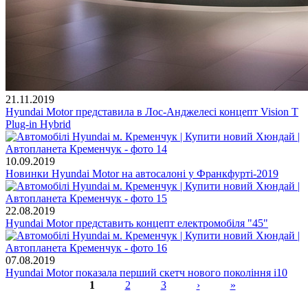
21.11.2019
Hyundai Motor представила в Лос-Анджелесі концепт Vision T
Plug-in Hybrid
10.09.2019
Новинки Hyundai Motor на автосалоні у Франкфурті-2019
22.08.2019
Hyundai Motor представить концепт електромобіля "45"
07.08.2019
Hyundai Motor показала перший скетч нового покоління i10
1
2
3
›
»
Сторінки