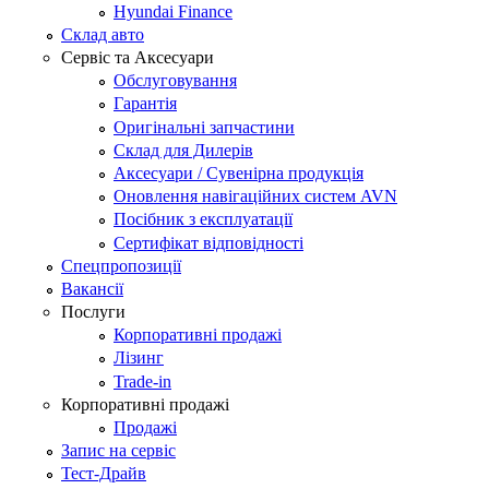
Hyundai Finance
Склад авто
Сервіс та Аксесуари
Обслуговування
Гарантія
Оригінальні запчастини
Склад для Дилерів
Аксесуари / Сувенірна продукція
Оновлення навігаційних систем AVN
Посібник з експлуатації
Сертифікат відповідності
Спецпропозиції
Вакансії
Послуги
Корпоративні продажі
Лізинг
Trade-in
Корпоративні продажі
Продажі
Запис на сервіс
Тест-Драйв