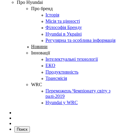
Про Hyundai
Про бренд
Історія
Місія та цінності
Філософія Бренду
Hyundai в Україні
Регулярна та особлива інформація
Новини
Інновації
Інтелектуальні технології
ЕКО
Продуктивність
Трансмісія
WRC
Переможець Чемпіонату світу з
ралі-2019
Hyundai у WRC
Поиск