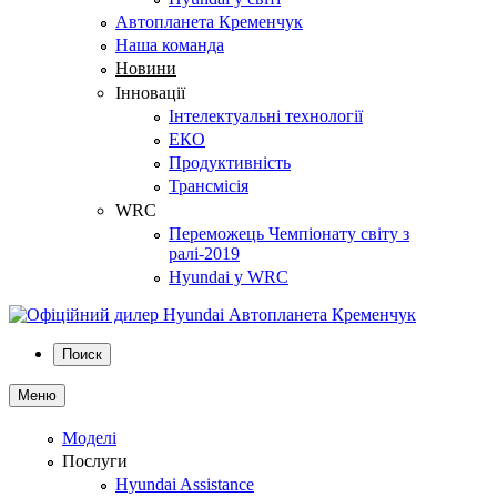
Автопланета Кременчук
Наша команда
Новини
Інновації
Інтелектуальні технології
ЕКО
Продуктивність
Трансмісія
WRC
Переможець Чемпіонату світу з
ралі-2019
Hyundai у WRC
Поиск
Меню
Моделі
Послуги
Hyundai Assistance