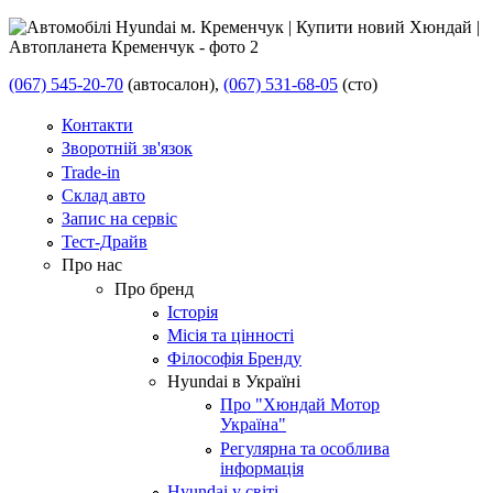
(067) 545-20-70
(автосалон),
(067) 531-68-05
(сто)
Контакти
Зворотній зв'язок
Trade-in
Склад авто
Запис на сервіс
Тест-Драйв
Про нас
Про бренд
Історія
Місія та цінності
Філософія Бренду
Hyundai в Україні
Про "Хюндай Мотор
Україна"
Регулярна та особлива
інформація
Hyundai у світі