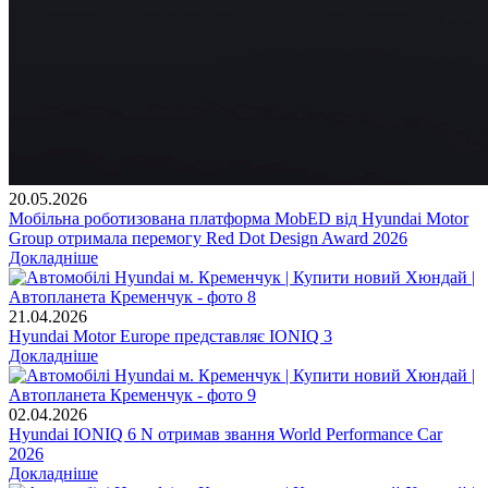
20.05.2026
Мобільна роботизована платформа MobED від Hyundai Motor
Group отримала перемогу Red Dot Design Award 2026
Докладніше
21.04.2026
Hyundai Motor Europe представляє IONIQ 3
Докладніше
02.04.2026
Hyundai IONIQ 6 N отримав звання World Performance Car
2026
Докладніше