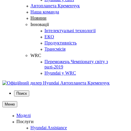
Автопланета Кременчук
Наша команда
Новини
Інновації
Інтелектуальні технології
ЕКО
Продуктивність
Трансмісія
WRC
Переможець Чемпіонату світу з
ралі-2019
Hyundai у WRC
Поиск
Меню
Моделі
Послуги
Hyundai Assistance