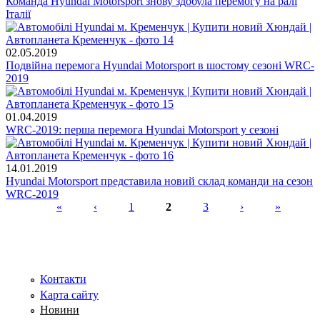
Команда Hyundai Motorsport знову здобула перемогу на ралі
Італії
02.05.2019
Подвійна перемога Hyundai Motorsport в шостому сезоні WRC-
2019
01.04.2019
WRC-2019: перша перемога Hyundai Motorsport у сезоні
14.01.2019
Hyundai Motorsport представила новий склад команди на сезон
WRC-2019
«
‹
1
2
3
›
»
Сторінки
Контакти
Карта сайту
Новини