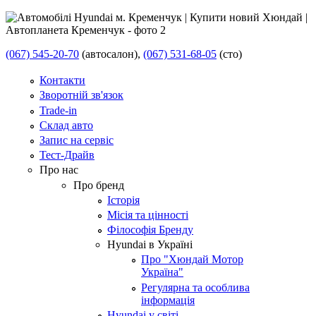
(067) 545-20-70
(автосалон),
(067) 531-68-05
(сто)
Контакти
Зворотній зв'язок
Trade-in
Склад авто
Запис на сервіс
Тест-Драйв
Про нас
Про бренд
Історія
Місія та цінності
Філософія Бренду
Hyundai в Україні
Про "Хюндай Мотор
Україна"
Регулярна та особлива
інформація
Hyundai у світі