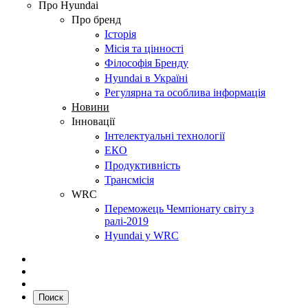
Про Hyundai
Про бренд
Історія
Місія та цінності
Філософія Бренду
Hyundai в Україні
Регулярна та особлива інформація
Новини
Інновації
Інтелектуальні технології
ЕКО
Продуктивність
Трансмісія
WRC
Переможець Чемпіонату світу з
ралі-2019
Hyundai у WRC
Поиск