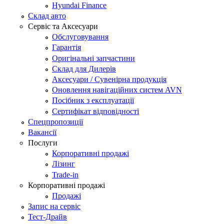
Hyundai Finance
Склад авто
Сервіс та Аксесуари
Обслуговування
Гарантія
Оригінальні запчастини
Склад для Дилерів
Аксесуари / Сувенірна продукція
Оновлення навігаційних систем AVN
Посібник з експлуатації
Сертифікат відповідності
Спецпропозиції
Вакансії
Послуги
Корпоративні продажі
Лізинг
Trade-in
Корпоративні продажі
Продажі
Запис на сервіс
Тест-Драйв