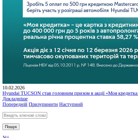
10.02.2026
Hyundai TUCSON став головним призом в акції «Моя кредитка
Докладніше
Попередній
Призупинити
Наступний
Введіть ключові слова для пошуку
Усі