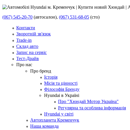
(067) 545-20-70
(автосалон),
(067) 531-68-05
(сто)
Контакти
Зворотній зв'язок
Trade-in
Склад авто
Запис на сервіс
Тест-Драйв
Про нас
Про бренд
Історія
Місія та цінності
Філософія Бренду
Hyundai в Україні
Про "Хюндай Мотор Україна"
Регулярна та особлива інформація
Hyundai у світі
Автопланета Кременчук
Наша команда