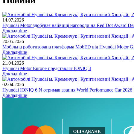
14.07.2026
Hyundai Motor здобуває найвищі нагороди на Red Dot Award Des
Докладніше
20.05.2026
Мобільна роботизована платформа MobED від Hyundai Motor Gr
Докладніше
21.04.2026
Hyundai Motor Europe представляє IONIQ 3
Докладніше
02.04.2026
Hyundai IONIQ 6 N отримав звання World Performance Car 2026
Докладніше