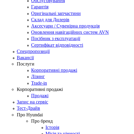
Обслуговування
Гарантія
Оригінальні запчастини
Склад для Дилерів
Аксесуари / Сувенірна продукція
Оновлення навігаційних систем AVN
Посібник з експлуатації
Сертифікат відповідності
Спецпропозиції
Вакансії
Послуги
Корпоративні продажі
Лізинг
Trade-in
Корпоративні продажі
Продажі
Запис на сервіс
Тест-Драйв
Про Hyundai
Про бренд
Історія
Місія та цінності