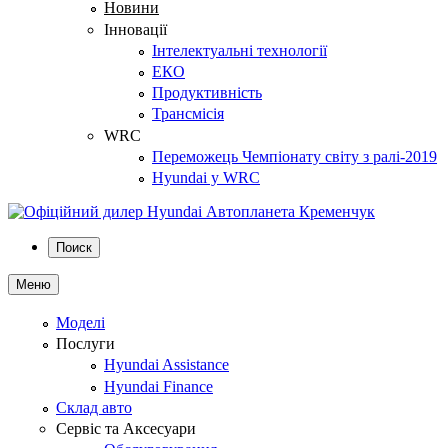
Новини
Інновації
Інтелектуальні технології
ЕКО
Продуктивність
Трансмісія
WRC
Переможець Чемпіонату світу з ралі-2019
Hyundai у WRC
Поиск
Меню
Моделі
Послуги
Hyundai Assistance
Hyundai Finance
Склад авто
Сервіс та Аксесуари