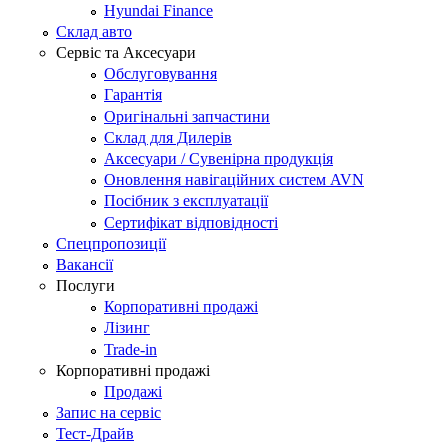
Hyundai Finance
Склад авто
Сервіс та Аксесуари
Обслуговування
Гарантія
Оригінальні запчастини
Склад для Дилерів
Аксесуари / Сувенірна продукція
Оновлення навігаційних систем AVN
Посібник з експлуатації
Сертифікат відповідності
Спецпропозиції
Вакансії
Послуги
Корпоративні продажі
Лізинг
Trade-in
Корпоративні продажі
Продажі
Запис на сервіс
Тест-Драйв