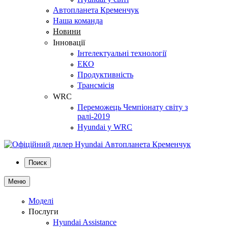
Автопланета Кременчук
Наша команда
Новини
Інновації
Інтелектуальні технології
ЕКО
Продуктивність
Трансмісія
WRC
Переможець Чемпіонату світу з
ралі-2019
Hyundai у WRC
Поиск
Меню
Моделі
Послуги
Hyundai Assistance