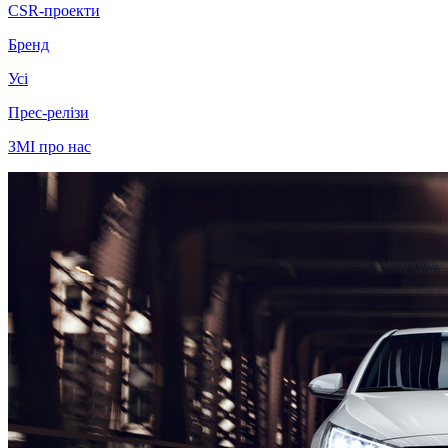
CSR-проекти
Бренд
Усі
Прес-релізи
ЗМІ про нас