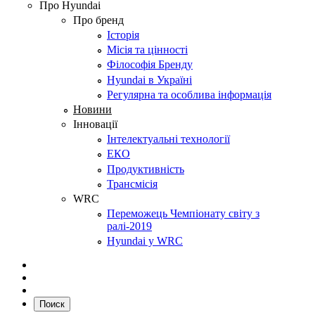
Про Hyundai
Про бренд
Історія
Місія та цінності
Філософія Бренду
Hyundai в Україні
Регулярна та особлива інформація
Новини
Інновації
Інтелектуальні технології
ЕКО
Продуктивність
Трансмісія
WRC
Переможець Чемпіонату світу з
ралі-2019
Hyundai у WRC
Поиск