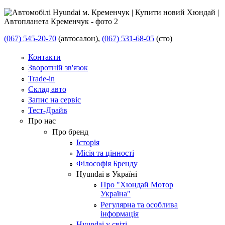
(067) 545-20-70
(автосалон),
(067) 531-68-05
(сто)
Контакти
Зворотній зв'язок
Trade-in
Склад авто
Запис на сервіс
Тест-Драйв
Про нас
Про бренд
Історія
Місія та цінності
Філософія Бренду
Hyundai в Україні
Про "Хюндай Мотор
Україна"
Регулярна та особлива
інформація
Hyundai у світі