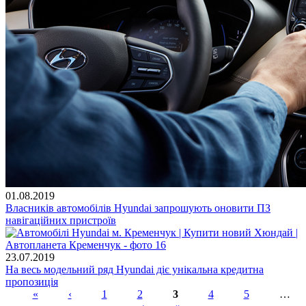
01.08.2019
Власників автомобілів Hyundai запрошують оновити ПЗ
навігаційних пристроїв
23.07.2019
На весь модельний ряд Hyundai діє унікальна кредитна
пропозиція
«
‹
1
2
3
4
5
…