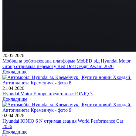
20.05.2026
Мобільна роботизована платформа MobED від Hyundai Motor
Group отримала перемогу Red Dot Design Award 2026
Докладніше
21.04.2026
Hyundai Motor Europe представляє IONIQ 3
Докладніше
02.04.2026
Hyundai IONIQ 6 N отримав звання World Performance Car
2026
Докладніше