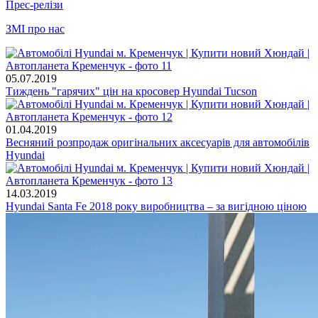
Прес-релізи
ЗМІ про нас
05.07.2019
Тиждень "гарячих" цін на кросовер Hyundai Tucson
01.04.2019
Весняний розпродаж оригінальних аксесуарів для автомобілів
Hyundai
14.03.2019
Hyundai Santa Fe 2018 року виробництва – за вигідною ціною