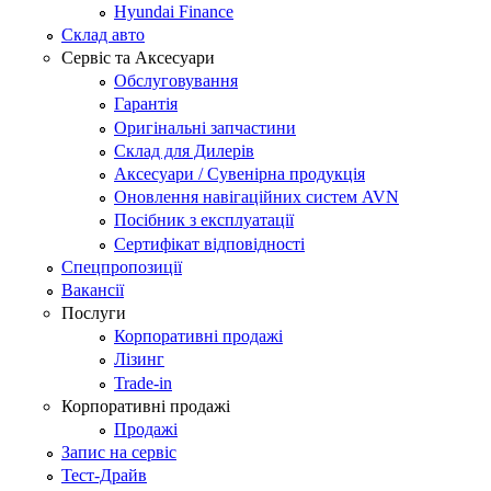
Hyundai Finance
Склад авто
Сервіс та Аксесуари
Обслуговування
Гарантія
Оригінальні запчастини
Склад для Дилерів
Аксесуари / Сувенірна продукція
Оновлення навігаційних систем AVN
Посібник з експлуатації
Сертифікат відповідності
Спецпропозиції
Вакансії
Послуги
Корпоративні продажі
Лізинг
Trade-in
Корпоративні продажі
Продажі
Запис на сервіс
Тест-Драйв