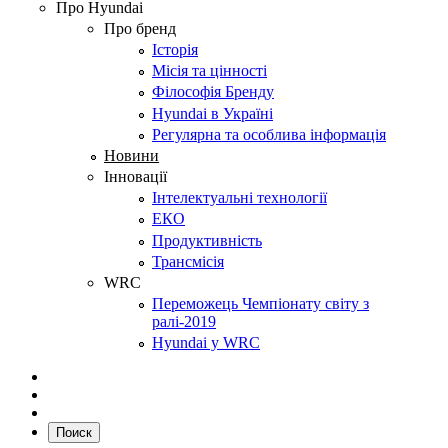
Про Hyundai
Про бренд
Історія
Місія та цінності
Філософія Бренду
Hyundai в Україні
Регулярна та особлива інформація
Новини
Інновації
Інтелектуальні технології
ЕКО
Продуктивність
Трансмісія
WRC
Переможець Чемпіонату світу з
ралі-2019
Hyundai у WRC
Поиск