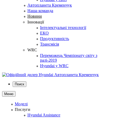
Автопланета Кременчук
Наша команда
Новини
Інновації
Інтелектуальні технології
ЕКО
Продуктивність
Трансмісія
WRC
Переможець Чемпіонату світу з
ралі-2019
Hyundai у WRC
Поиск
Меню
Моделі
Послуги
Hyundai Assistance