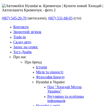
(067) 545-20-70
(автосалон),
(067) 531-68-05
(сто)
Контакти
Зворотній зв'язок
Trade-in
Склад авто
Запис на сервіс
Тест-Драйв
Про нас
Про бренд
Історія
Місія та цінності
Філософія Бренду
Hyundai в Україні
Про "Хюндай Мотор
Україна"
Регулярна та особлива
інформація
Hyundai у світі