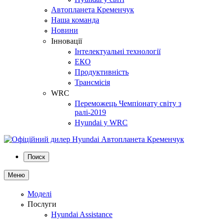
Автопланета Кременчук
Наша команда
Новини
Інновації
Інтелектуальні технології
ЕКО
Продуктивність
Трансмісія
WRC
Переможець Чемпіонату світу з
ралі-2019
Hyundai у WRC
Поиск
Меню
Моделі
Послуги
Hyundai Assistance