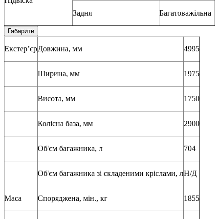
Підвіска
Задня
Багатоважільна
Габарити
Екстер’єр
Довжина, мм
4995
Ширина, мм
1975
Висота, мм
1750
Колісна база, мм
2900
Об'єм багажника, л
704
Об'єм багажника зі складеними кріслами, л
Н/Д
Маса
Споряджена, мін., кг
1855