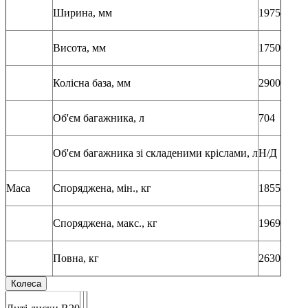
Ширина, мм
1975
Висота, мм
1750
Колісна база, мм
2900
Об'єм багажника, л
704
Об'єм багажника зі складеними кріслами, л
Н/Д
Маса
Споряджена, мін., кг
1855
Споряджена, макс., кг
1969
Повна, кг
2630
Колеса