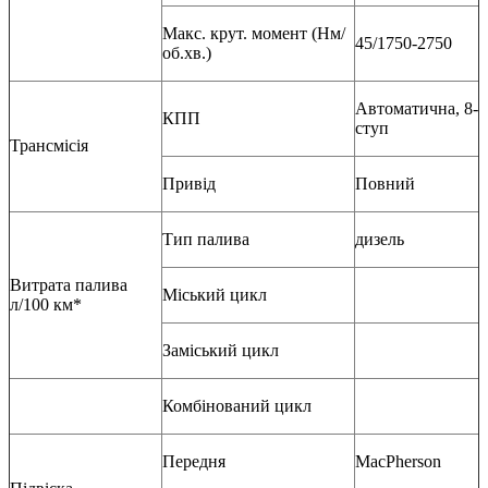
Макс. крут. момент (Нм/
45/1750-2750
об.хв.)
Автоматична, 8-
КПП
ступ
Трансмісія
Привід
Повний
Тип палива
дизель
Витрата палива
Міський цикл
л/100 км*
Заміський цикл
Комбінований цикл
Передня
MacPherson