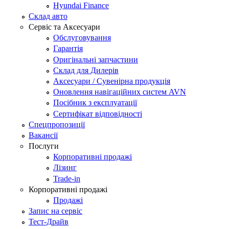
Hyundai Finance
Склад авто
Сервіс та Аксесуари
Обслуговування
Гарантія
Оригінальні запчастини
Склад для Дилерів
Аксесуари / Сувенірна продукція
Оновлення навігаційних систем AVN
Посібник з експлуатації
Сертифікат відповідності
Спецпропозиції
Вакансії
Послуги
Корпоративні продажі
Лізинг
Trade-in
Корпоративні продажі
Продажі
Запис на сервіс
Тест-Драйв