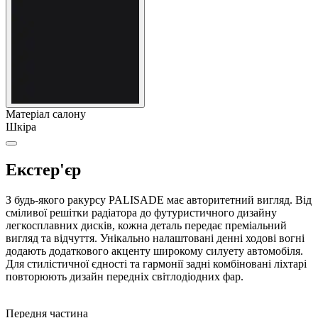
Матеріал салону
Шкіра
Екстер'єр
З будь-якого ракурсу PALISADE має авторитетний вигляд. Від
сміливої решітки радіатора до футуристичного дизайну
легкосплавних дисків, кожна деталь передає преміальний
вигляд та відчуття. Унікально налаштовані денні ходові вогні
додають додаткового акценту широкому силуету автомобіля.
Для стилістичної єдності та гармонії задні комбіновані ліхтарі
повторюють дизайн передніх світлодіодних фар.
Передня частина