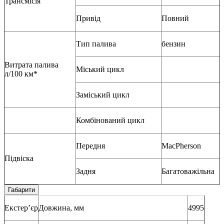
Трансмісія
Привід
Повний
Тип палива
бензин
Витрата палива
Міський цикл
л/100 км*
Заміський цикл
Комбінований цикл
Передня
MacPherson
Підвіска
Задня
Багатоважільна
Габарити
Екстер’єр
Довжина, мм
4995