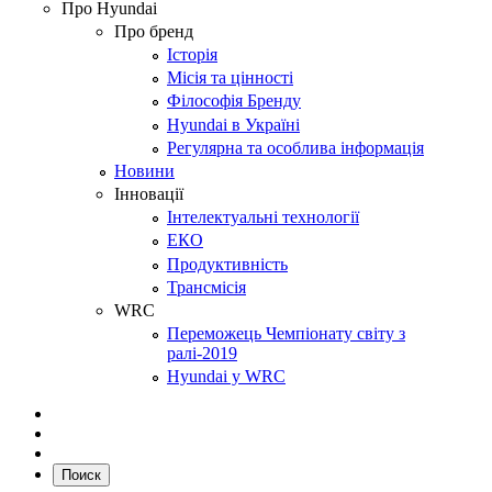
Про Hyundai
Про бренд
Історія
Місія та цінності
Філософія Бренду
Hyundai в Україні
Регулярна та особлива інформація
Новини
Інновації
Інтелектуальні технології
ЕКО
Продуктивність
Трансмісія
WRC
Переможець Чемпіонату світу з
ралі-2019
Hyundai у WRC
Поиск