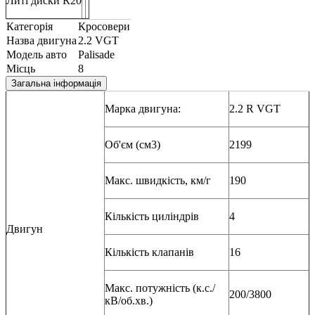
Литі диски R20
Категорія
Кросовери
Назва двигуна
2.2 VGT
Модель авто
Palisade
Місць
8
Загальна інформація
Марка двигуна:
2.2 R VGT
Об'єм (см3)
2199
Макс. швидкість, км/г
190
Кількість циліндрів
4
Двигун
Кількість клапанів
16
Макс. потужність (к.с./
200/3800
кВ/об.хв.)