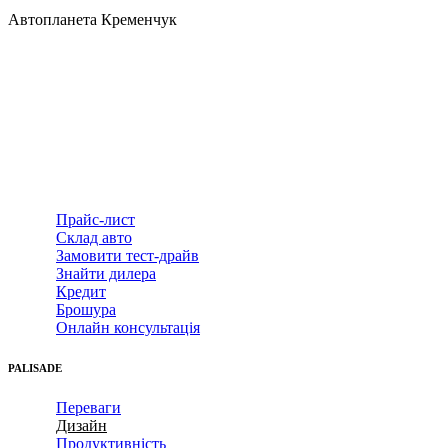
Автопланета Кременчук
PALISADE
Прайс-лист
Склад авто
Замовити тест-драйв
Знайти дилера
Кредит
Брошура
Онлайн консультація
PALISADE
Переваги
Дизайн
Продуктивність