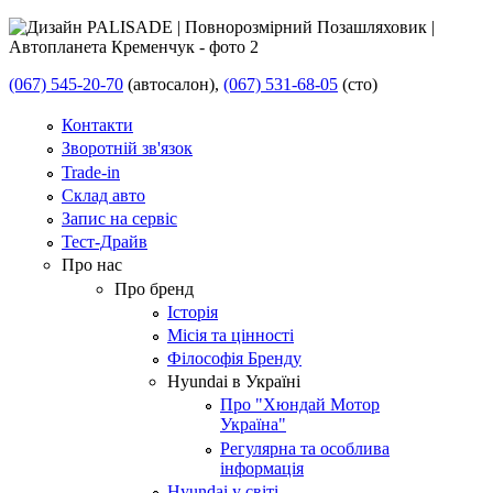
(067) 545-20-70
(автосалон),
(067) 531-68-05
(сто)
Контакти
Зворотній зв'язок
Trade-in
Склад авто
Запис на сервіс
Тест-Драйв
Про нас
Про бренд
Історія
Місія та цінності
Філософія Бренду
Hyundai в Україні
Про "Хюндай Мотор
Україна"
Регулярна та особлива
інформація
Hyundai у світі