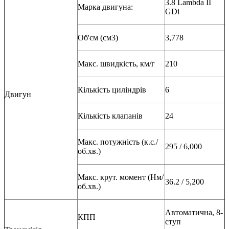
3.8 Lambda II
Марка двигуна:
GDi
Об'єм (см3)
3,778
Макс. швидкість, км/г
210
Кількість циліндрів
6
Двигун
Кількість клапанів
24
Макс. потужність (к.с./
295 / 6,000
об.хв.)
Макс. крут. момент (Нм/
36.2 / 5,200
об.хв.)
Автоматична, 8-
КПП
ступ