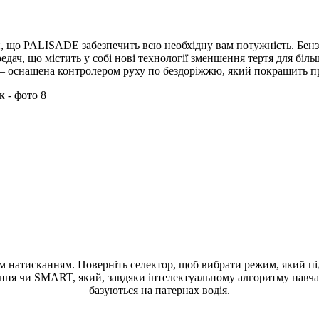
, що PALISADE забезпечить всю необхідну вам потужність. Бен
ч, що містить у собі нові технології зменшення тертя для біль
оснащена контролером руху по бездоріжжю, який покращить про
тим натисканням. Поверніть селектор, щоб вибрати режим, який 
ня чи SMART, який, завдяки інтелектуальному алгоритму навчан
базуються на патернах водія.