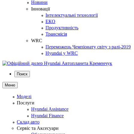
Новини
Інновації
Інтелектуальні технології
ЕКО
Продуктивність
Трансмісія
WRC
Переможець Чемпіонату світу з ралі-2019
Hyundai у WRC
Поиск
Меню
Моделі
Послуги
Hyundai Assistance
Hyundai Finance
Склад авто
Сервіс та Аксесуари