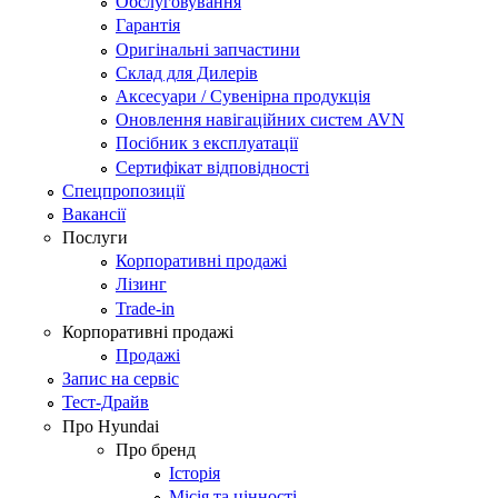
Обслуговування
Гарантія
Оригінальні запчастини
Склад для Дилерів
Аксесуари / Сувенірна продукція
Оновлення навігаційних систем AVN
Посібник з експлуатації
Сертифікат відповідності
Спецпропозиції
Вакансії
Послуги
Корпоративні продажі
Лізинг
Trade-in
Корпоративні продажі
Продажі
Запис на сервіс
Тест-Драйв
Про Hyundai
Про бренд
Історія
Місія та цінності