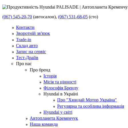
(067) 545-20-70
(автосалон),
(067) 531-68-05
(сто)
Контакти
Зворотній зв'язок
Trade-in
Склад авто
Запис на сервіс
Тест-Драйв
Про нас
Про бренд
Історія
Місія та цінності
Філософія Бренду
Hyundai в Україні
Про "Хюндай Мотор Україна"
Регулярна та особлива інформація
Hyundai у світі
Автопланета Кременчук
Наша команда