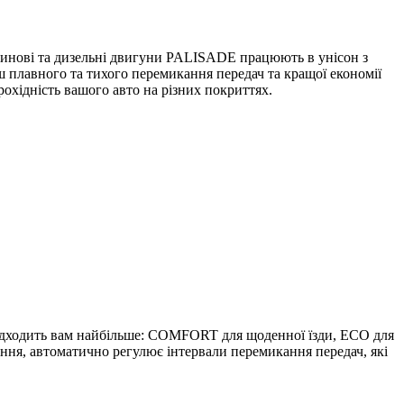
зинові та дизельні двигуни PALISADE працюють в унісон з
ш плавного та тихого перемикання передач та кращої економії
хідність вашого авто на різних покриттях.
підходить вам найбільше: COMFORT для щоденної їзди, ECO для
ня, автоматично регулює інтервали перемикання передач, які