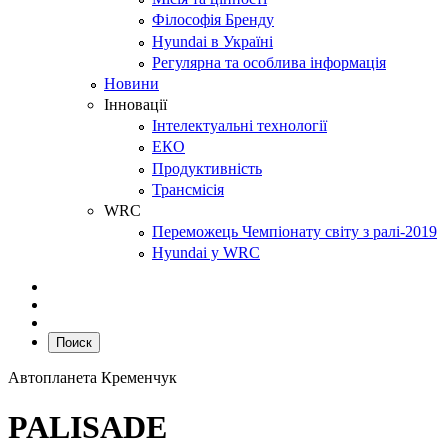
Філософія Бренду
Hyundai в Україні
Регулярна та особлива інформація
Новини
Інновації
Інтелектуальні технології
ЕКО
Продуктивність
Трансмісія
WRC
Переможець Чемпіонату світу з ралі-2019
Hyundai у WRC
Поиск
Автопланета Кременчук
PALISADE