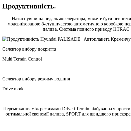
Продуктивність.
Натиснувши на педаль акселератора, можете бути певними
модернізованою 8-ступінчастою автоматичною коробкою переда
палива. Система повного приводу HTRAC – 
Селектор вибору покриття
Multi Terrain Control
Селектор вибору режиму водіння
Drive mode
Перемикання між режимами Drive і Terrain відбувається прос
оптимальної економії палива, SPORT для швидшого прискорен