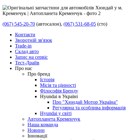
(067) 545-20-70
(автосалон),
(067) 531-68-05
(сто)
Контакти
Зворотній зв'язок
Trade-in
Склад авто
Запис на сервіс
Тест-Драйв
Про нас
Про бренд
Історія
Місія та цінності
Філософія Бренду
Hyundai в Україні
Про "Хюндай Мотор Україна"
Регулярна та особлива інформація
Hyundai у світі
Автопланета Кременчук
Наша команда
Новини
Інновації