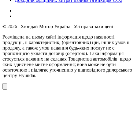
Довідник офіційних витрат палива та викидів СО2
© 2026 | Хюндай Мотор Україна | Усі права захищені
Розміщена на цьому сайті інформація щодо наявності
продукції, її характеристик, (орієнтовних) цін, інших умов її
продажу, а також умов надання будь-яких послуг не є
пропозицією укласти договір (офертою). Така інформація
стосується наявних на складах Товариства автомобілів, щодо
яких здійснене митне оформлення; вона може не бути
остаточною і підлягає уточненню у відповідного дилерського
центру Hyundai.