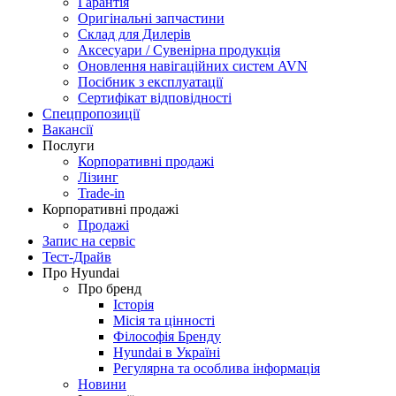
Гарантія
Оригінальні запчастини
Склад для Дилерів
Аксесуари / Сувенірна продукція
Оновлення навігаційних систем AVN
Посібник з експлуатації
Сертифікат відповідності
Спецпропозиції
Вакансії
Послуги
Корпоративні продажі
Лізинг
Trade-in
Корпоративні продажі
Продажі
Запис на сервіс
Тест-Драйв
Про Hyundai
Про бренд
Історія
Місія та цінності
Філософія Бренду
Hyundai в Україні
Регулярна та особлива інформація
Новини