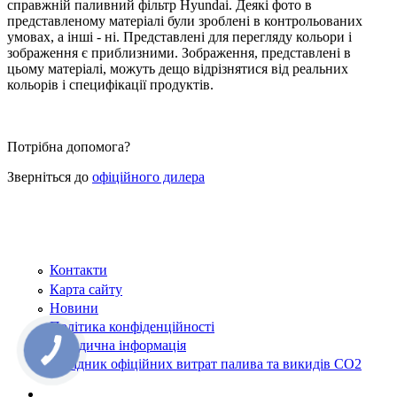
справжній паливний фільтр Hyundai. Деякі фото в
представленому матеріалі були зроблені в контрольованих
умовах, а інші - ні. Представлені для перегляду кольори і
зображення є приблизними. Зображення, представлені в
цьому матеріалі, можуть дещо відрізнятися від реальних
кольорів і специфікації продуктів.
Потрібна допомога?
Зверніться до
офіційного дилера
Контакти
Карта сайту
Новини
Політика конфіденційності
Юридична інформація
КНОПКА
ЗВ'ЯЗКУ
Довідник офіційних витрат палива та викидів СО2