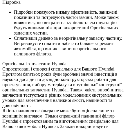
Підробка
Підробки показують низьку ефективність, занижені
показники та потребують частої заміни. Може також
виявитись, що витрати на купівлю та експлуатацію
будуть вищими ніж при використанні Оригінальних
запасних частин.
Сплативши дешево за неоригінальну запасну частину,
Ви ризикуєте сплатити набагато більше за ремонт
автомобіля, що виник з вини неоригінального
паливного фільтра.
Оригінальні запчастини Hyundai
Спроектовані і створені спеціально для Вашого Hyundai.
Протягом багатьох років були зроблені значні інвестиції в
науково-дослідні та дослідно-конструкторські роботи для
проектування, вибору матеріалу та внутрішньої конструкції
оригінальних запчастин Hyundai. Також, якість виробництва
запчастин тестується в різних модельованих екстремальних
умовах для забезпечення належної якості, надійності та
довговічності.
Якість паливного фільтра не може бути оцінена лише за
зовнішнім виглядом. Тільки справжній паливний фільтр
Hyundai є зпроектованим та виготовленим спеціально для
Вашого автомобіля Hyundai. Завжди використовуйте