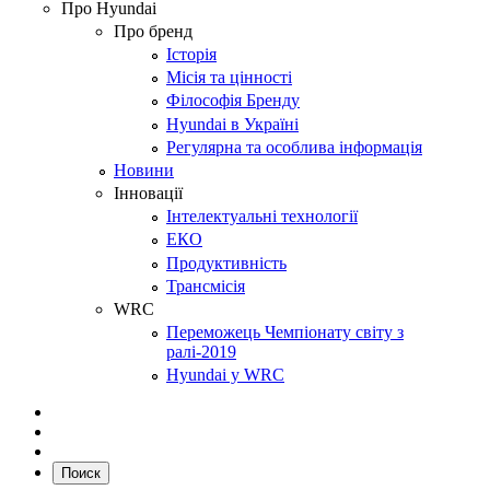
Про Hyundai
Про бренд
Історія
Місія та цінності
Філософія Бренду
Hyundai в Україні
Регулярна та особлива інформація
Новини
Інновації
Інтелектуальні технології
ЕКО
Продуктивність
Трансмісія
WRC
Переможець Чемпіонату світу з
ралі-2019
Hyundai у WRC
Поиск