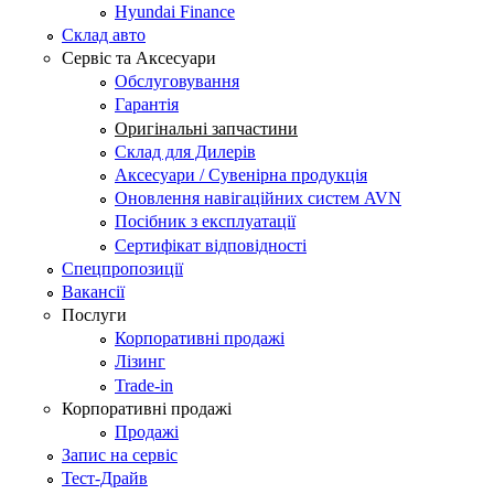
Hyundai Finance
Склад авто
Сервіс та Аксесуари
Обслуговування
Гарантія
Оригінальні запчастини
Склад для Дилерів
Аксесуари / Сувенірна продукція
Оновлення навігаційних систем AVN
Посібник з експлуатації
Сертифікат відповідності
Спецпропозиції
Вакансії
Послуги
Корпоративні продажі
Лізинг
Trade-in
Корпоративні продажі
Продажі
Запис на сервіс
Тест-Драйв