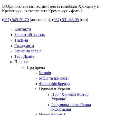
(067) 545-20-70
(автосалон),
(067) 531-68-05
(сто)
Контакти
Зворотній зв'язок
Trade-in
Склад авто
Запис на сервіс
Тест-Драйв
Про нас
Про бренд
Історія
Місія та цінності
Філософія Бренду
Hyundai в Україні
Про "Хюндай Мотор
Україна"
Регулярна та особлива
інформація
Hyundai у світі