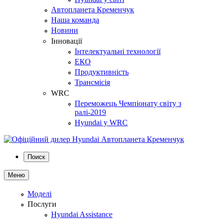
Автопланета Кременчук
Наша команда
Новини
Інновації
Інтелектуальні технології
ЕКО
Продуктивність
Трансмісія
WRC
Переможець Чемпіонату світу з
ралі-2019
Hyundai у WRC
Поиск
Меню
Моделі
Послуги
Hyundai Assistance